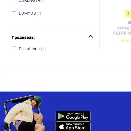
CORENGTH
7
DOMYOS
7
1
D
ПЕРЕК
ПІДТЯГУ
Продавець:
Decathlon
14