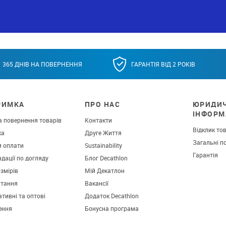
365 ДНІВ НА ПОВЕРНЕННЯ
ГАРАНТІЯ ВІД 2 РОКІВ
РИМКА
ПРО НАС
ЮРИДИ
ІНФОРМ
а повернення товарів
Контакти
Відклик то
ка
Друге Життя
Загальні п
и оплати
Sustainability
Гарантія
дації по догляду
Блог Decathlon
озмірів
Мій Декатлон
итання
Вакансії
тивні та оптові
Додаток Decathlon
ення
Бонусна програма