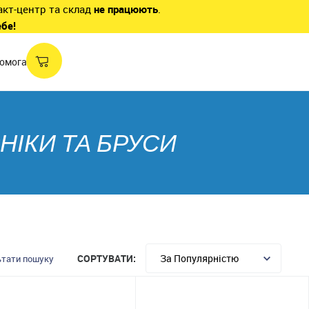
акт-центр та склад
не працюють
.
ебе!
омога
НІКИ ТА БРУСИ
СОРТУВАТИ:
тати пошуку