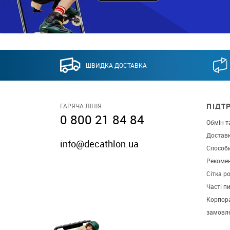
ШВИДКА ДОСТАВКА
ПІДТ
ГАРЯЧА ЛІНІЯ
0 800 21 84 84
Обмін т
Достав
info@decathlon.ua
Способ
Рекомен
Сітка р
Часті п
Корпора
замовл