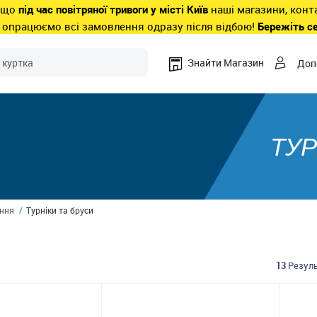
 що
під час повітряної тривоги у місті Київ
наші магазини, конт
 опрацюємо всі замовлення одразу після відбою!
Бережіть с
Знайти Магазин
Доп
ТУР
ання
Турніки та бруси
13
Резуль