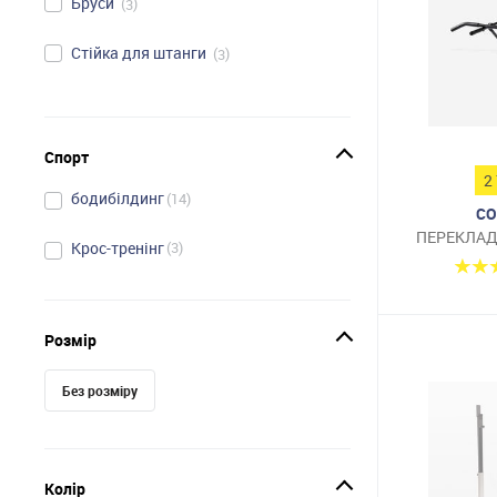
Бруси
3
Стійка для штанги
3
Спорт
2
бодибілдинг
14
CO
ПЕРЕКЛАД
Крос-тренінг
3
Розмір
Без розміру
Колір