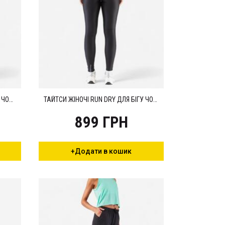
ШОРТИ ЖІНОЧІ RUN DRY ДЛЯ БІГУ ЧОРНІ
ТАЙТСИ ЖІНОЧІ RUN DRY ДЛЯ БІГУ ЧОРНІ
899 ГРН
+Додати в кошик