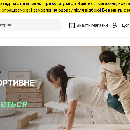
о
під час повітряної тривоги у місті Київ
наші магазини, конт
 опрацюємо всі замовлення одразу після відбою!
Бережіть се
Знайти Магазин
Доп