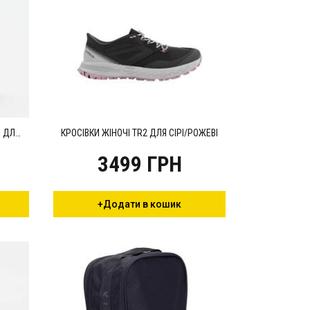
КРОСІВКИ ЖІНОЧІ KIPRUN KIPCORE ДЛЯ БІГУ БЕЖЕВІ/РОЖЕВІ
КРОСІВКИ ЖІНОЧІ TR2 ДЛЯ СІРІ/РОЖЕВІ
3499 ГРН
+Додати в кошик