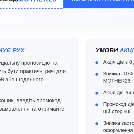
МУЄ РУХ
УМОВИ
АКЦІ
Акція діє з 8
еціальну пропозицію на
ть бути практичні речі для
Знижка -10%
ей або щоденного
MOTHER26.
Акція діє ли
 кошик, введіть промокод
Промокод діє
замовлення та отримайте
цій сторінці.
Знижка засто
оформлення 