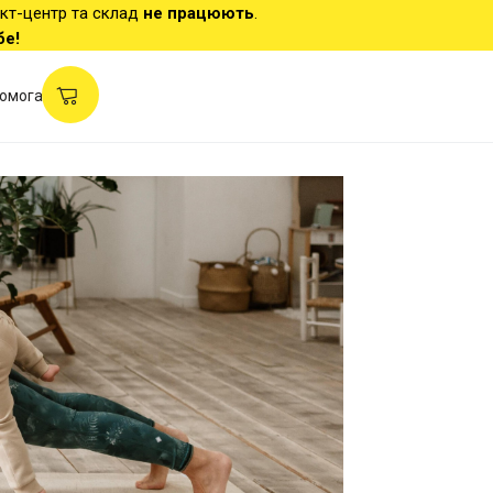
акт-центр та склад
не працюють
.
бе!
омога