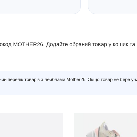
ромокод MOTHER26. Додайте обраний товар у кошик та
ий перелік товарів з лейблами Mother26. Якщо товар не бере учас